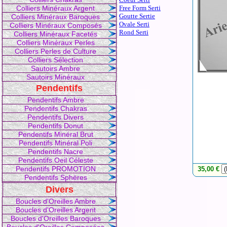
Colliers Minéraux Argent
Free Form Serti
Goutte Sertie
Colliers Minéraux Baroques
Ovale Serti
Colliers Minéraux Composés
Rond Serti
Colliers Minéraux Facetés
Colliers Minéraux Perles
Colliers Perles de Culture
Colliers Sélection
Sautoirs Ambre
Sautoirs Minéraux
Pendentifs
Pendentifs Ambre
Pendentifs Chakras
Pendentifs Divers
Pendentifs Donut
Pendentifs Minéral Brut
Pendentifs Minéral Poli
Pendentifs Nacre
Pendentifs Oeil Céleste
Pendentifs PROMOTION
35,00 €
Pendentifs Sphères
Divers
Boucles d'Oreilles Ambre
Boucles d'Oreilles Argent
Boucles d'Oreilles Baroques