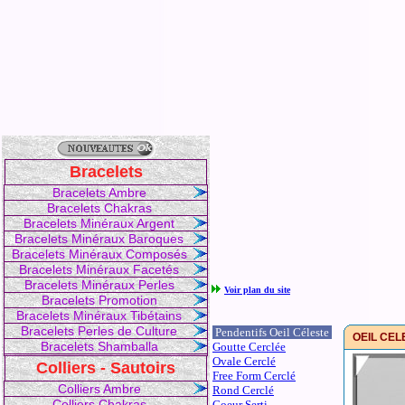
Bracelets
Bracelets Ambre
Bracelets Chakras
Bracelets Minéraux Argent
Bracelets Minéraux Baroques
Bracelets Minéraux Composés
Bracelets Minéraux Facetés
Bracelets Minéraux Perles
Voir plan du site
Bracelets Promotion
Bracelets Minéraux Tibétains
Bracelets Perles de Culture
Pendentifs Oeil Céleste
OEIL CELE
Bracelets Shamballa
Goutte Cerclée
Ovale Cerclé
Colliers - Sautoirs
Free Form Cerclé
Colliers Ambre
Rond Cerclé
Colliers Chakras
Coeur Serti